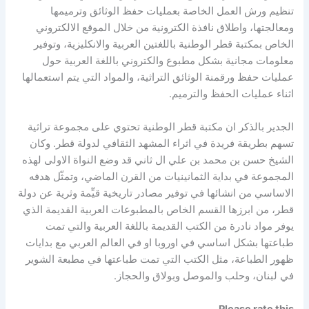
تنظيم ورش العمل الخاصة بعمليات حفظ الوثائق وترميمها
ومعالجتها، واطلاق نافذة الكترونية من خلال الموقع الالكتروني
الخاص بمكتبة قطر الوطنية باللغتين العربية والانكليزية، وتوفير
معلومات مجانية بشكل مطبوع والكتروني باللغة العربية حول
عمليات حفظ ورقمنة الوثائق التراثية، والمواد التي يتم استعمالها
اثناء عمليات الحفظ والترميم.
الجدير بالذكر ان مكتبة قطر الوطنية تحتوي على مجموعة تراثية
تسهم بطريقة فريدة في اثراء المشهد الثقافي لدولة قطر. وكان
الشيخ حسن بن محمد بن علي ال ثاني قد وضع النواة الاولى لهذه
المجموعة في بداية الثمانينيات من القرن الماضي، وتمثّل هدفه
الاساسي من انشائها في توفير مصادر تاريخية قيِّمة وثرية عن دولة
قطر، من ابرزها القسم الخاص بالمطبوعات العربية القديمة الذي
يوفر مواد نادرة من الكتب القديمة باللغة العربية والتي تمت
طباعتها بشكل اساسي في اوروبا او في العالم العربي مع بدايات
ظهور الطباعة، مثل الكتب التي تمت طباعتها في مطبعة الشوير
في لبنان، وحلب والموصل وبولاق والحجاز.
Please rate this