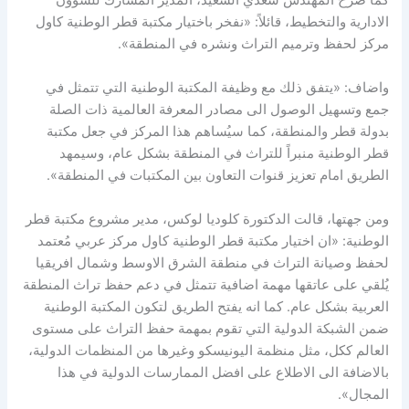
كما صرح المهندس سعدي السعيد، المدير المشارك للشؤون
الادارية والتخطيط، قائلاً: «نفخر باختيار مكتبة قطر الوطنية كاول
مركز لحفظ وترميم التراث ونشره في المنطقة».
واضاف: «يتفق ذلك مع وظيفة المكتبة الوطنية التي تتمثل في
جمع وتسهيل الوصول الى مصادر المعرفة العالمية ذات الصلة
بدولة قطر والمنطقة، كما سيُساهم هذا المركز في جعل مكتبة
قطر الوطنية منبراً للتراث في المنطقة بشكل عام، وسيمهد
الطريق امام تعزيز قنوات التعاون بين المكتبات في المنطقة».
ومن جهتها، قالت الدكتورة كلوديا لوكس، مدير مشروع مكتبة قطر
الوطنية: «ان اختيار مكتبة قطر الوطنية كاول مركز عربي مُعتمد
لحفظ وصيانة التراث في منطقة الشرق الاوسط وشمال افريقيا
يُلقي على عاتقها مهمة اضافية تتمثل في دعم حفظ تراث المنطقة
العربية بشكل عام. كما انه يفتح الطريق لتكون المكتبة الوطنية
ضمن الشبكة الدولية التي تقوم بمهمة حفظ التراث على مستوى
العالم ككل، مثل منظمة اليونيسكو وغيرها من المنظمات الدولية،
بالاضافة الى الاطلاع على افضل الممارسات الدولية في هذا
المجال».