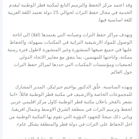
وقد اعتمد مركز الحفظ والترميم التابع لمكتبة قطر الوطنية ليقدم
الخدمة في مجال حفظ التراث لحوالي 25 دولة تعتمد اللغة العربية
كلغة اساسية فيها.
وتهدف مراكز حفظ التراث وصيانته التي يعتمدها (افلا) الى اتاحة
الوصول للمواد الارشيفية التراثية في المكتبات بسهولة، والحفاظ
عليها في جميع صيغها المنشورة وغير المنشورة لاطول فترة زمنية
ممكنة، واتاحتها للمهتمين، بما يتفق مع معايير الاتحاد الدولي
لجمعيات ومؤسسات المكتبات التي حددها لمراكز حفظ التراث
حول العالم.
وبهذه المناسبة، علّق الدكتور يواخيم جيرليكز، المدير المشارك
للمجموعات الخاصة والارشيف في مكتبة قطر الوطنية قائلاً: «اننا
نشعر بالفخر باعلان مكتبة قطر الوطنية كاول مركز اقليمي عربي
لحفظ وترميم التراث في منطقة الشرق الاوسط وشمال افريقيا،
وياتي ذلك نتيجةً للجهود الدؤوبة التي تقوم بها المكتبة الوطنية من
اجل الحفاظ على التراث في دولة قطر والمنطقة بشكل عام».