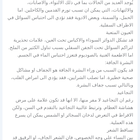
يُوجد العديد من الحالات بما في ذلك الالتواء، والاصابات،
والالتهابات، التي يمكن ان تسبب تورم القدمين والكاحلين. اما
الحمل، والسمنة، وبعض الادوية فقد تؤدي الى احتباس السوائل في
الاطراف السفلية.
العيون المتعبة
قد تشكل الدوائر السوداء والاكياس تحت العين، علامات تحذيرية
لتراكم السوائل تحت الجفن السفلي بسبب تناول الكثير من الملح.
اما الاطعمة الغنية بالصوديوم فتعزز احتباس الماء في الجسم.
البشرة الجافة:
قد يكون السبب من وراء البشرة الجافة هو الجفاف او مشاكل
صحية خطيرة. اما تصلب الشرايين، فقد يؤدي الى امراض القلب،
وبالتالي تسبب جفاف البشرة.
التجاعيد
رغم ان التجاعيد لا مفر منها، الا انها قد تكون علامة على مرض
هشاشة العظام. وترتبط غالبية التجاعيد بالتقدم في السن، ولكن
الافراط في التعرض لدخان السجائر او الشمس يمكن ان يسرع
هذه العملية.
تساقط الشعر
بين النساء على وجه الخصوص، فان الشعر الجاف، او الرقيق قد